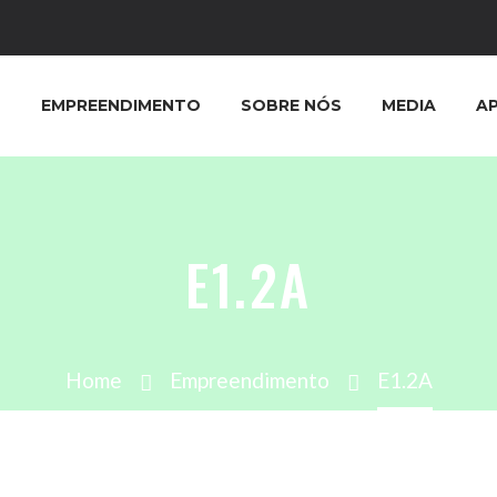
EMPREENDIMENTO
SOBRE NÓS
MEDIA
A
E1.2A
Home
Empreendimento
E1.2A