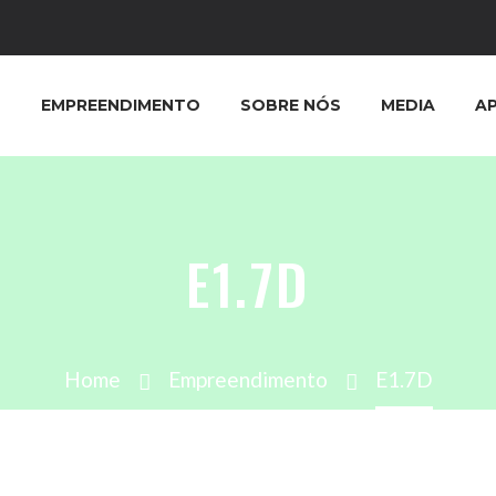
EMPREENDIMENTO
SOBRE NÓS
MEDIA
A
E1.7D
Home
Empreendimento
E1.7D