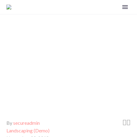
SIMPLE POST
Home
Landscaping (Demo)
Hotel Construction Tiltshift Timelapse (Demo)


By
secureadmin
Landscaping (Demo)